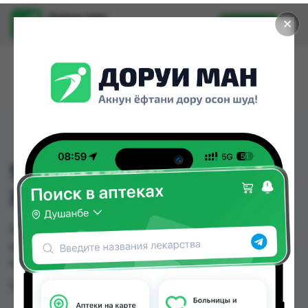
Доруи ман
✕
Установить
Найти лекарства стало еще легче.
9004 ЗУБНОЯ
ПАРАШОК 50МГ
9004 ЗУБНОЯ ПАРАШОК 50МГ можно купить
или заказать в аптеках Душанбе и других
городах Таджикистана
Цена: от
TJS