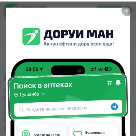
Доруи ман
✕
Установить
Найти лекарства стало еще легче.
АПИЛАК 10МГ № 30
АПИЛАК 10МГ № 30 можно купить или заказать
в аптеках, Авиценна, Аптека Нур (Nur), Арзон
Дору, Арча, Аслфарм №2, Аслфарм №4,
Дорухона +7 по цене от 3.02 TJS до 30.00 TJS в
Душанбе и других городах Таджикистана
Цена: от
3.02 TJS