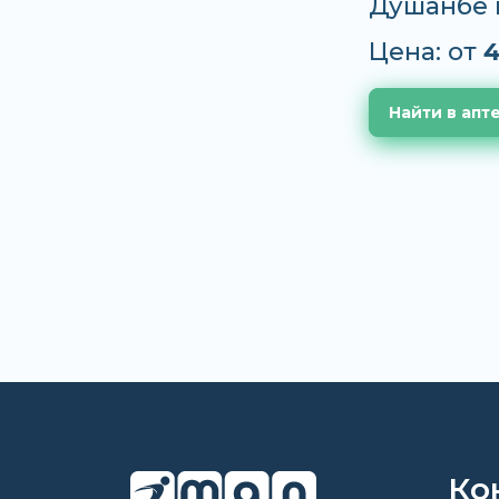
Душанбе 
Цена: от
4
Найти в апт
Ко