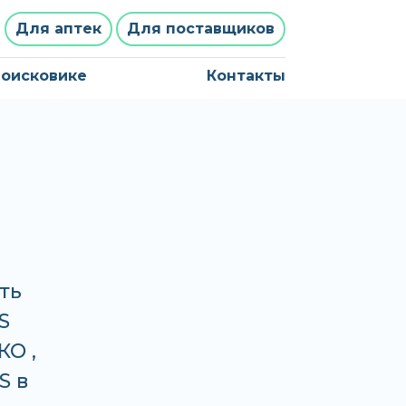
Для аптек
Для поставщиков
поисковике
Контакты
ть
S
КО ,
S в