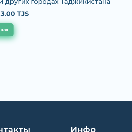
и других городах Таджикистана
3.00 TJS
еках
нтакты
Инфо