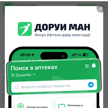
Доруи ман
✕
Установить
Найти лекарства стало еще легче.
АМОКСИН 500МГ №10
АМОКСИН 500МГ №10 можно купить или
заказать в аптеках, Авиценна, Аптека Нур (Nur),
Арзон Дору, Дорухона Неъматулло, Дорухона
Океан, Дорухона Ромашка, Дорухонаи Ман по
цене от 5.00 TJS до 60.00 TJS в Душанбе и
других городах Таджикистана