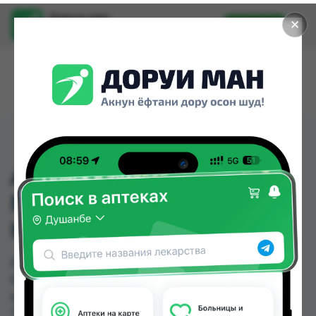
Доруи ман
✕
Установить
Найти лекарства стало еще легче.
ACTIVE ЖИДКОЕ
МЫЛО С ОРХИДЕЕЙ И
КОРИЦЕЙ 450МЛ
ACTIVE ЖИДКОЕ МЫЛО С ОРХИДЕЕЙ И
КОРИЦЕЙ 450МЛ можно купить или заказать в
аптеках, Нишон №3, Эколайф по цене от 15.00
TJS до 18.00 TJS в Душанбе и других городах