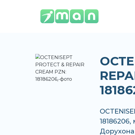
OCTE
REPA
18186
OCTENISE
18186206,
Дорухона