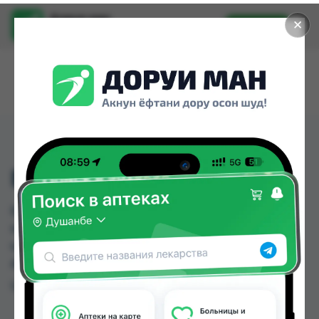
Доруи ман
✕
Установить
Найти лекарства стало еще легче.
БЕТА - КАРОТИН № 60
БЕТА - КАРОТИН № 60 можно купить или
заказать в аптеках, Ватан №1, Самсон фарм по
цене от 135.00 TJS до 270.00 TJS в Душанбе и
других городах Таджикистана
Цена: от
135.00 TJS