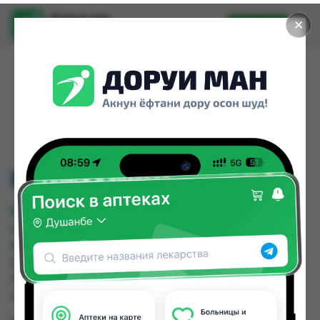
Доруи ман
✕
Установить
Найти лекарства стало еще легче.
ВИЛДАРА 50 МГ № 30
ВИЛДАРА 50 МГ № 30 можно купить или
заказать в аптеках, Аптека Вита, Дорухона
Бародарон, Дорухона Сафина, Дусти Фарма,
Самсон фарм, Эколайф по цене от 92.00 TJS до
111.00 TJS в Душанбе и других городах
Таджикистана