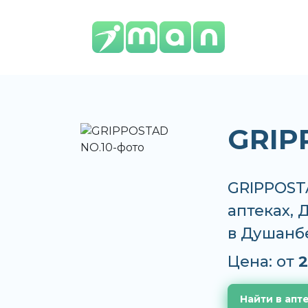
GRIP
GRIPPOSTA
аптеках, 
в Душанб
Цена: от
2
Найти в апт