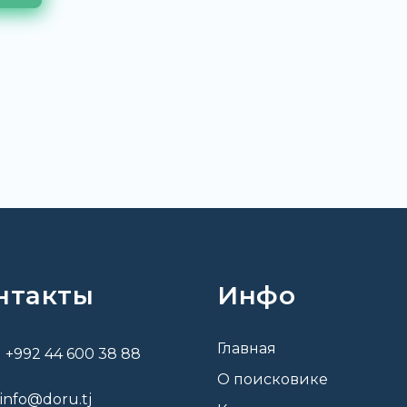
нтакты
Инфо
Главная
+992 44 600 38 88
О поисковике
info@doru.tj