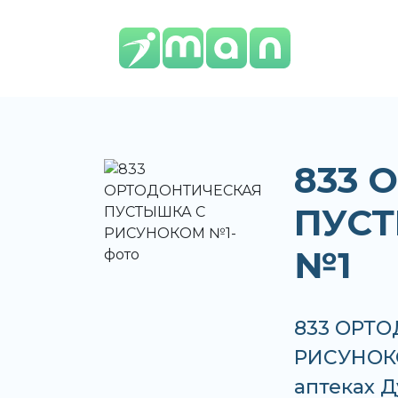
833 
ПУС
№1
833 ОРТ
РИСУНОКО
аптеках 