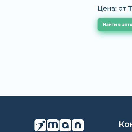
Цена: от
T
Найти в апт
Ко