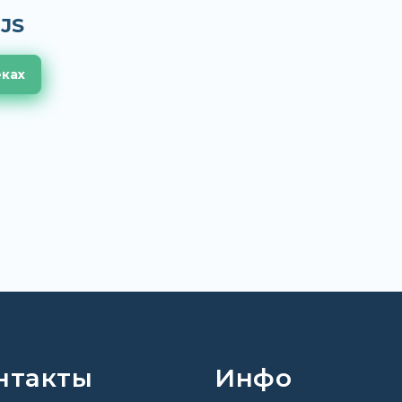
JS
еках
нтакты
Инфо