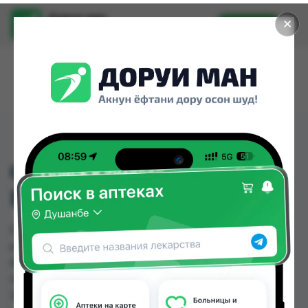
Доруи ман
✕
Установить
Найти лекарства стало еще легче.
COMPLIMENT 500МЛ
БАЛЗАМ
COMPLIMENT 500МЛ БАЛЗАМ можно купить
или заказать в аптеках, Дору Фарм №2, Дору
Фарм №20, Дору Фарм №6, Дору фарм №7,
Нишон №3, Руми, Саховат (Гулбаҳор) по цене от
30.00 TJS до 40.00 TJS в Душанбе и других