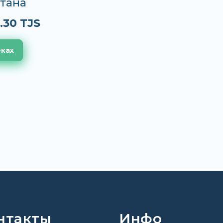
тана
.30 TJS
еках
нтакты
Инфо