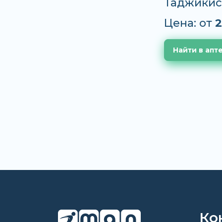
Таджикис
Цена: от
2
Найти в апт
Ко