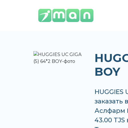
HUGGI
BOY
HUGGIES U
заказать 
Аслфарм №
43.00 TJS