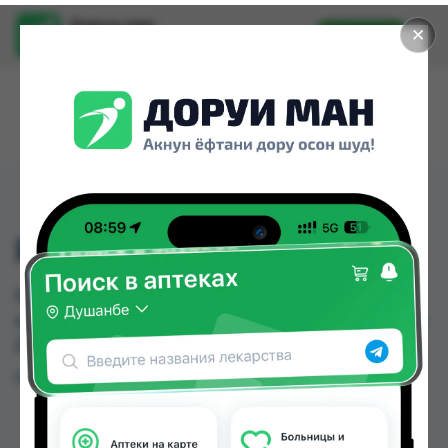
Доруи ман
✕
Установить
Найти лекарства стало еще легче.
RONOCIT 500MG
RONOCIT 500MG можно купить или заказать в
аптеках, Мадад Фарм 156 по цене от 170.00 TJS в
Душанбе и других городах Таджикистана
Цена: от
170.00 TJS