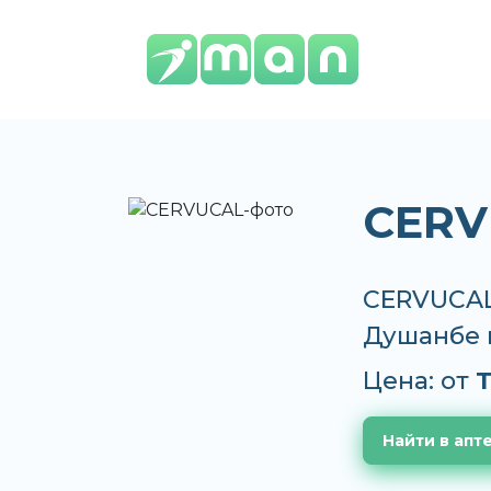
CERV
CERVUCAL 
Душанбе 
Цена: от
T
Найти в апт