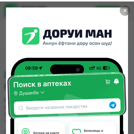
Доруи ман
✕
Установить
Найти лекарства стало еще легче.
BACK PAIN POSTURE
BELT
BACK PAIN POSTURE BELT можно купить или
заказать в аптеках, Мадад Фарм 156 по цене от
150.00 TJS в Душанбе и других городах
Таджикистана
Цена: от
150.00 TJS