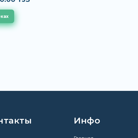
еках
нтакты
Инфо