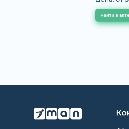
Найти в апт
Ко