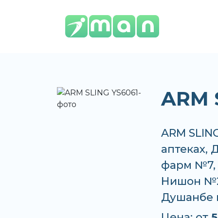
ARM 
ARM SLING
аптеках,
фарм №7,
Нишон №2 
Душанбе 
Цена: от
5