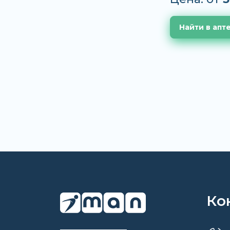
Найти в апт
Ко