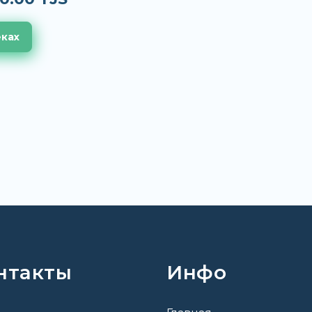
еках
нтакты
Инфо