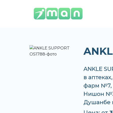
ANKL
ANKLE SU
в аптеках
фарм №7,
Нишон №3 
Душанбе 
Цена: от
3