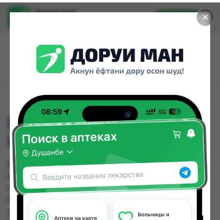
Доруи ман
✕
Установить
Найти лекарства стало еще легче.
ВИТАМИН Д3+К2 GLS
КАПС №60
ВИТАМИН Д3+К2 GLS КАПС №60 можно купить
или заказать в аптеках, Аптека Нур (Nur), Арча,
Аслфарм №1, Аслфарм №2, Аслфарм №6, Дору
Фарм №2, Дору Фарм №20 по цене от 35.00 TJS
до 334.00 TJS в Душанбе и других городах