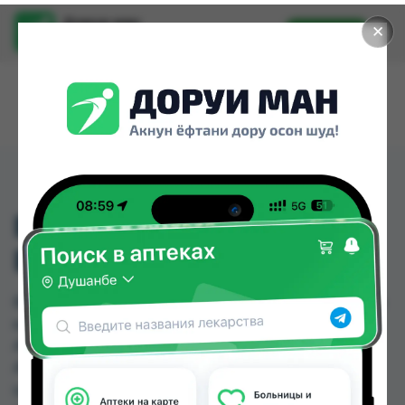
Доруи ман
✕
Установить
Найти лекарства стало еще легче.
ВИТАМИНЫ ДЛЯ
ВОЛОС GLS КАПС №60
ВИТАМИНЫ ДЛЯ ВОЛОС GLS КАПС №60 можно
купить или заказать в аптеках, Zoirpharm.tj,
Абубакри Карим, Авиценна, АЗИЗ ВАКО ,
Алишер-К, Аптека + 24/7, Аптека Алфавит по
цене от 45.10 TJS до 85.00 TJS в Душанбе и