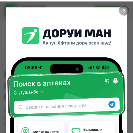
Доруи ман
✕
Установить
Найти лекарства стало еще легче.
ВИТАМИН С 900МГ
ШИПУЧИЕ (ЛИМОН)
GLS ТАБ №20
ВИТАМИН С 900МГ ШИПУЧИЕ (ЛИМОН) GLS ТАБ
№20 можно купить или заказать в аптеках,
Саховати Истаравшан, GS Дорухона,
Zoirpharm.tj, Авиценна, Аптека + 24/7, Аптека