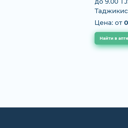
до 9.00 T
Таджикис
Цена: от
0
Найти в апт