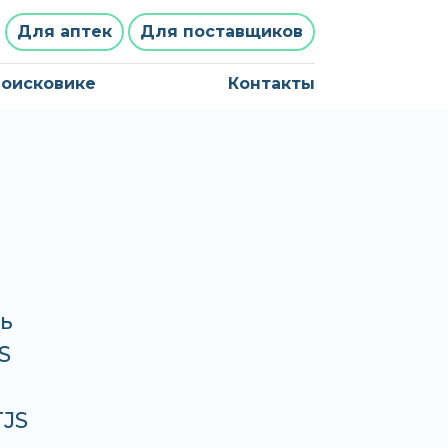
Для аптек
Для поставщиков
поисковике
Контакты
ь
S
TJS