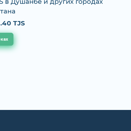
JS в Душанбе и других городах
тана
.40 TJS
еках