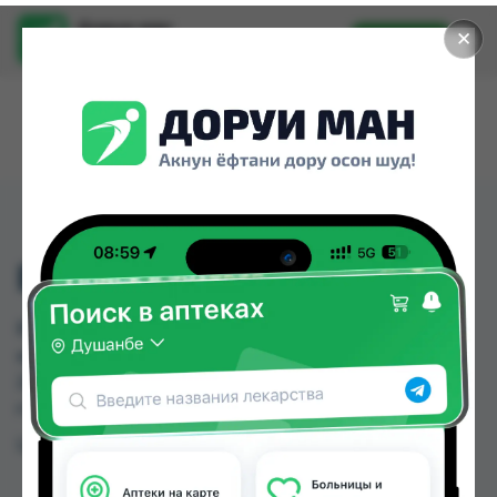
Доруи ман
✕
Установить
Найти лекарства стало еще легче.
ВИРГАН 0,15% 5Г
ВИРГАН 0,15% 5Г можно купить или заказать в
аптеках, Ватан №1, КВД Дорухона по цене от
260.00 TJS до 295.00 TJS в Душанбе и других
городах Таджикистана
Цена: от
260.00 TJS