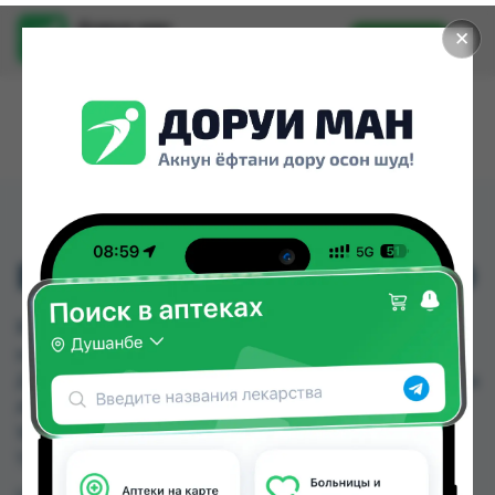
Доруи ман
✕
Установить
Найти лекарства стало еще легче.
ВИТАМИН Е 200МГ №10
ВИТАМИН Е 200МГ №10 можно купить или
заказать в аптеках, Саховати Истаравшан, GS
Дорухона, Авиценна, Амирӣ, Аптека + 24/7, Аптека
АХРОМ, Аптека Вита по цене от 1.70 TJS до
184.00 TJS в Душанбе и других городах
Таджикистана