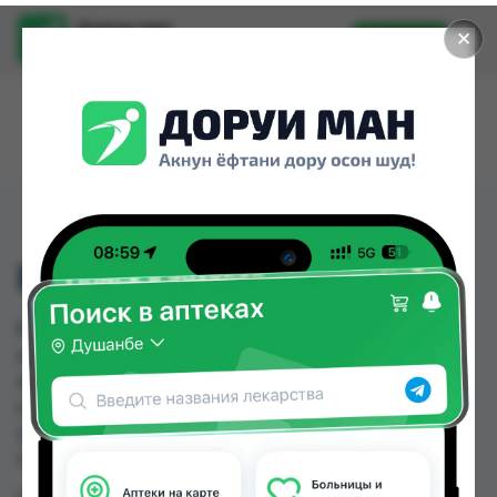
Доруи ман
✕
Установить
Найти лекарства стало еще легче.
БЕНЗИЛПЕНИЦИЛИН
БЕНЗИЛПЕНИЦИЛИН можно купить или
заказать в аптеках, Аслфарм №1, Аслфарм №2,
Аслфарм №3, Аслфарм №4, Аслфарм №6, АСРИ
НЕК 80, Дорухона Сабз по цене от 2.00 TJS до
3.00 TJS в Душанбе и других городах
Таджикистана