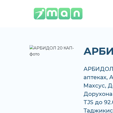
АРБИ
АРБИДОЛ 
аптеках, 
Махсус, Д
Дорухонаи
TJS до 92
Таджикис