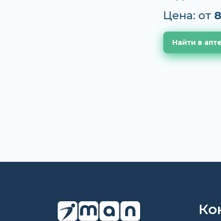
Цена: от
8
Найти в апт
Ко