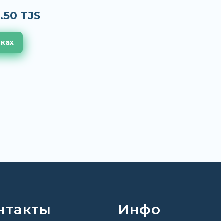
.50 TJS
еках
нтакты
Инфо