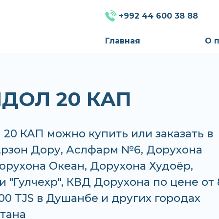
+992 44 600 38 88
Главная
О 
ДОЛ 20 КАП
20 КАП можно купить или заказать в
Арзон Дору, Аслфарм №6, Дорухона
орухона Океан, Дорухона Худоёр,
 "Гулчехр", КВД Дорухона по цене от 
.00 TJS в Душанбе и других городах
тана