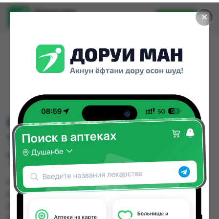
Доруи ман
✕
Установить
Найти лекарства стало еще легче.
GOLDEN ROSE
ТОНАЛЬНЫЙ КРЕМ
ТОН 103
GOLDEN ROSE ТОНАЛЬНЫЙ КРЕМ ТОН 103
можно купить или заказать в аптеках,
Дорухонаи Ватан Хуҷанд, Дусти Фарма, КВД
Дорухона, Мадад Фарм 189, Саховат (Гулбаҳор),