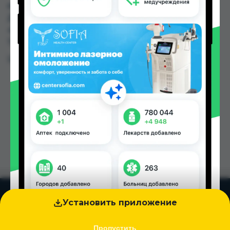
или заказать в аптеках, Дорухона Олмони №1,
Дорухона Олмони №2 по цене от 450.00 TJS до
450.00 TJS в Душанбе и других городах
Таджикистана
Цена: от
450.00 TJS
Установить приложение
Пропустить