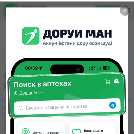
Доруи ман
✕
Установить
Найти лекарства стало еще легче.
ЛИДИН-DF СПРЕЙ ДЛЯ
РТА 30МЛ
ЛИДИН-DF СПРЕЙ ДЛЯ РТА 30МЛ можно купить
или заказать в аптеках, Аптека + 24/7, Аптека
Алфавит, Ватан №1, Дорухона Аптечка-TJ №3,
Дорухона Гулрухсор, Дорухона Инсоф, Дусти
Фарма по цене от 30.70 TJS до 36.80 TJS в