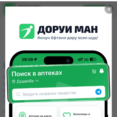
Доруи ман
✕
Установить
Найти лекарства стало еще легче.
DUREX GEL 200ML
DUREX GEL 200ML можно купить или заказать в
аптеках, Дору Фарм №2, Дору Фарм №6, Дору
фарм №7, Нишон №1, Нишон №3, Релакс №1,
Самсон фарм по цене от 127.00 TJS до 200.00
TJS в Душанбе и других городах Таджикистана
Цена: от
127.00 TJS