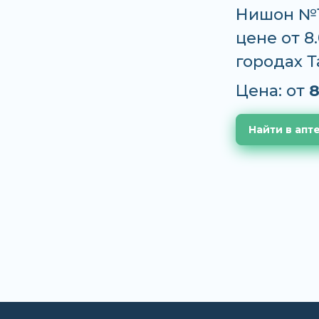
Нишон №1
цене от 8
городах 
Цена: от
8
Найти в апт