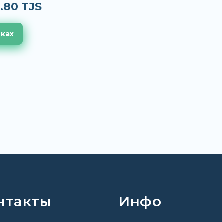
.80 TJS
еках
нтакты
Инфо