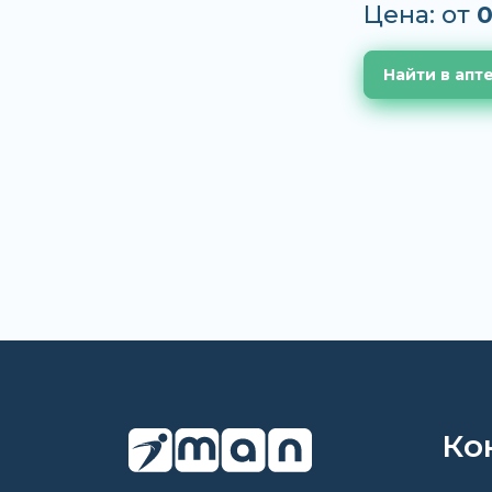
Цена: от
0
Найти в апт
Ко