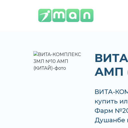
ВИТА
АМП 
ВИТА-КОМ
купить ил
Фарм №20 
Душанбе 