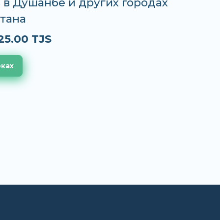
S в Душанбе и других городах
тана
25.00 TJS
еках