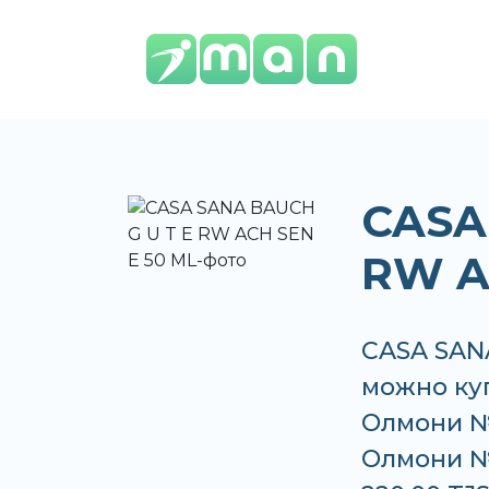
CASA
RW A
CASA SANA
можно куп
Олмони №
Олмони №3