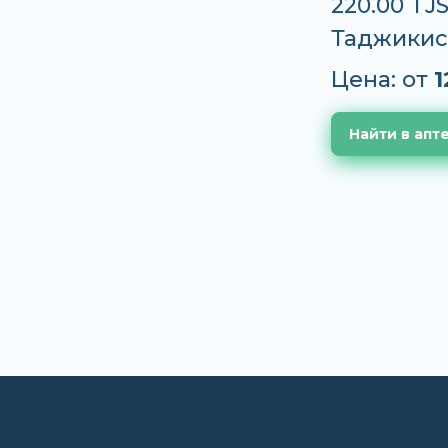
220.00 TJ
Таджикис
Цена: от
1
Найти в апт