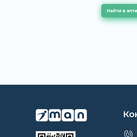
Найти в апт
Ко