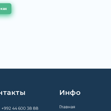
еках
нтакты
Инфо
Главная
+992 44 600 38 88