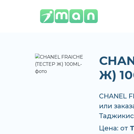
CHAN
Ж) 1
CHANEL F
или заказ
Таджикис
Цена: от
T