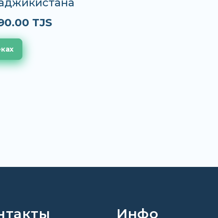
Таджикистана
90.00 TJS
еках
нтакты
Инфо