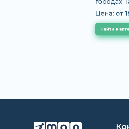
городах 
Цена: от
1
Найти в апт
Ко