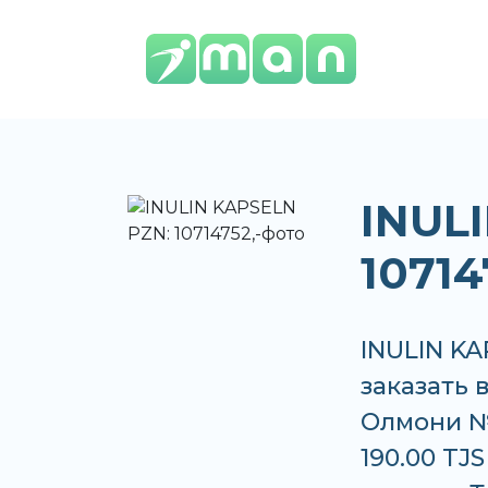
INUL
10714
INULIN KA
заказать 
Олмони №
190.00 TJ