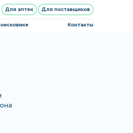
Для аптек
Для поставщиков
поисковике
Контакты
и
хона