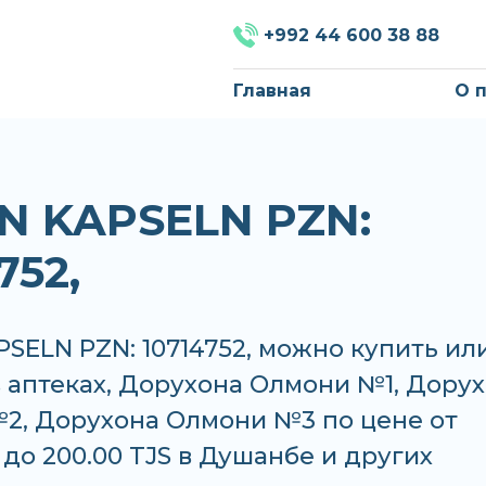
+992 44 600 38 88
Главная
О 
IN KAPSELN PZN:
752,
PSELN PZN: 10714752, можно купить ил
в аптеках, Дорухона Олмони №1, Дору
2, Дорухона Олмони №3 по цене от
S до 200.00 TJS в Душанбе и других