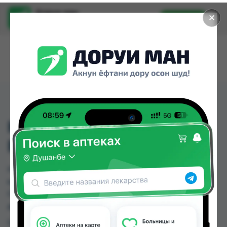
Доруи ман
✕
Установить
Найти лекарства стало еще легче.
HEPEEL N AMPULLEN
PZN: 03352455,
HEPEEL N AMPULLEN PZN: 03352455, можно
купить или заказать в аптеках, Дорухона
Олмони №1 по цене от 340.00 TJS в Душанбе и
других городах Таджикистана
Цена: от
340.00 TJS