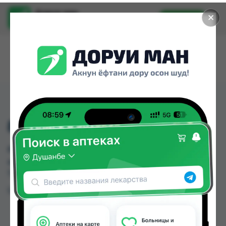
Доруи ман
✕
Установить
Найти лекарства стало еще легче.
808 МАСАЖКА
808 МАСАЖКА можно купить или заказать в
аптеках Душанбе и других городах
Таджикистана
Цена: от
TJS