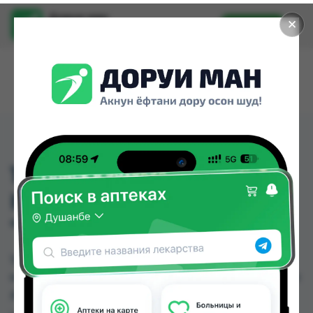
Доруи ман
✕
Установить
Найти лекарства стало еще легче.
192 НАБОР
НОХУНГИРАК ТУРКИ
"WEE BABY"
192 НАБОР НОХУНГИРАК ТУРКИ "WEE BABY"
можно купить или заказать в аптеках Душанбе и
других городах Таджикистана