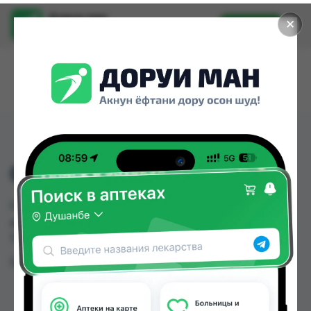
Доруи ман
✕
Установить
Найти лекарства стало еще легче.
034 ДОРУГИРАК +
034 ДОРУГИРАК + можно купить или заказать в
аптеках Душанбе и других городах
Таджикистана
Цена: от
TJS