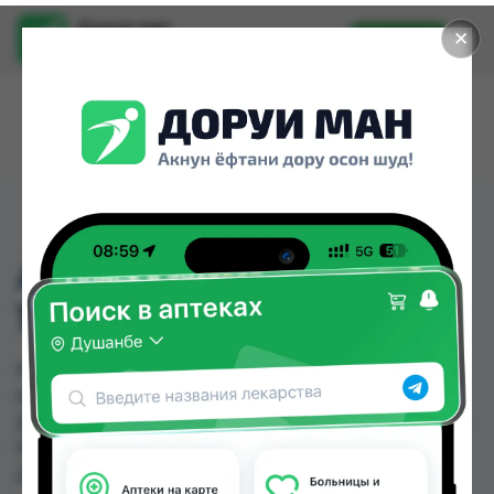
Доруи ман
✕
Установить
Найти лекарства стало еще легче.
АРГАНОВОЕ МАСЛО
120МЛ
АРГАНОВОЕ МАСЛО 120МЛ можно купить или
заказать в аптеках, Ватан №1, Ватан №2, КВД
Дорухона, КВД Дорухона №2, Мадад Фарм 189,
Руми, Сабо по цене от 14.00 TJS до 120.00 TJS в
Душанбе и других городах Таджикистана