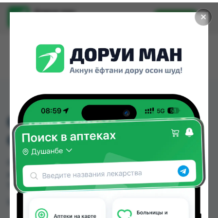
Доруи ман
✕
Установить
Найти лекарства стало еще легче.
08 ВАЗЕЛИН "G
GULSAH"
08 ВАЗЕЛИН "G GULSAH" можно купить или
заказать в аптеках Душанбе и других городах
Таджикистана
Цена: от
TJS