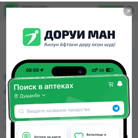
Доруи ман
✕
Установить
Найти лекарства стало еще легче.
0025 НАШЕНИК
ДЕТСКИЙ
0025 НАШЕНИК ДЕТСКИЙ можно купить или
заказать в аптеках Душанбе и других городах
Таджикистана
Цена: от
TJS