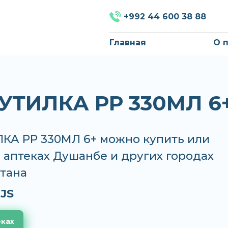
+992 44 600 38 88
Главная
О 
БУТИЛКА РР 330МЛ 6
ЛКА РР 330МЛ 6+ можно купить или
в аптеках Душанбе и других городах
тана
JS
еках