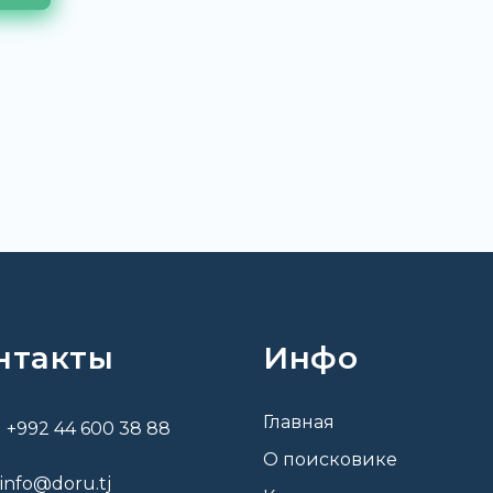
нтакты
Инфо
Главная
+992 44 600 38 88
О поисковике
info@doru.tj