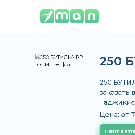
250 
250 БУТИ
заказать 
Таджикис
Цена: от
T
Найти в апт