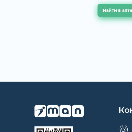
Найти в апт
Ко