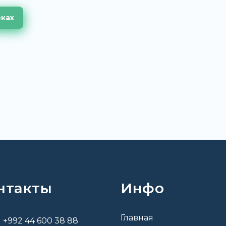
еках
нтакты
Инфо
Главная
+992 44 600 38 88