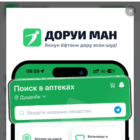
Доруи ман
✕
Установить
Найти лекарства стало еще легче.
КАРВЕДИЛОЛ ТБ 25 МГ
№30
КАРВЕДИЛОЛ ТБ 25 МГ №30 можно купить или
заказать в аптеках, GS Дорухона, Абубакри
Карим, Авиценна, АЗИЗ ВАКО , Алишер-К, Аптека
+ 24/7, Аптека Алфавит по цене от 6.30 TJS до
16.10 TJS в Душанбе и других городах