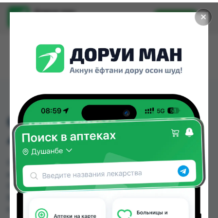
Доруи ман
✕
Установить
Найти лекарства стало еще легче.
CIPROFLOXACIN KABI
400MG/200ML
CIPROFLOXACIN KABI 400MG/200ML можно
купить или заказать в аптеках, Дорухона
Олмони №1, Дорухона Олмони №2 по цене от
50.00 TJS до 50.00 TJS в Душанбе и других
городах Таджикистана