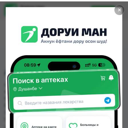
Доруи ман
✕
Установить
Найти лекарства стало еще легче.
АНТИБОЛЬ ГЕЛ 30ГР
АНТИБОЛЬ ГЕЛ 30ГР можно купить или
заказать в аптеках, Аптека Нур (Nur), Арча, Дору
Фарм №2, Дору Фарм №6, Дорухона
Бародарон, Мардон, Нишон №2 по цене от
20.00 TJS до 28.00 TJS в Душанбе и других
городах Таджикистана