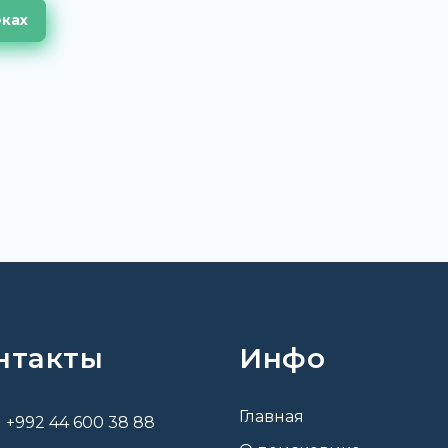
еках
нтакты
Инфо
Главная
+992 44 600 38 88