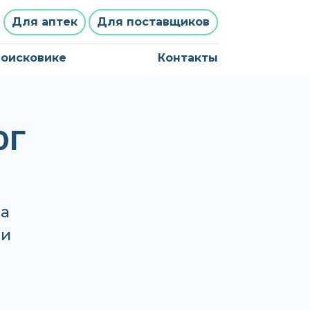
Для аптек
Для поставщиков
поисковике
Контакты
0Г
на
 и