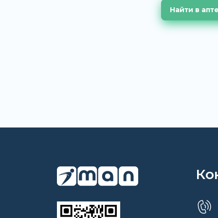
Найти в апт
Ко