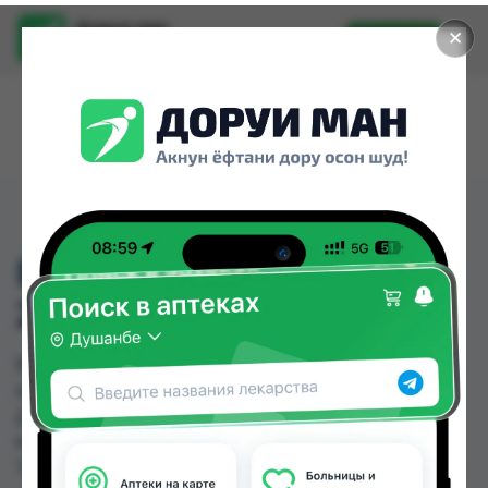
Доруи ман
✕
Установить
Найти лекарства стало еще легче.
ВИННИ КАША 3 ЗЛАКА
200Г
ВИННИ КАША 3 ЗЛАКА 200Г можно купить или
заказать в аптеках, Арча, Ватан №1, Ватан №2,
Дору Фарм №2, Дору Фарм №20, Дору Фарм
№6, Дорухона +7 по цене от 25.00 TJS до 27.00
TJS в Душанбе и других городах Таджикистана