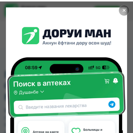
Доруи ман
✕
Установить
Найти лекарства стало еще легче.
ВИИ БЕБИ ПУСТЫШКА
ОРТОДОНТИЧЕСКАЯ
№1 (784)
ВИИ БЕБИ ПУСТЫШКА ОРТОДОНТИЧЕСКАЯ №1
(784) можно купить или заказать в аптеках,
Самсон фарм по цене от 26.00 TJS в Душанбе и
других городах Таджикистана