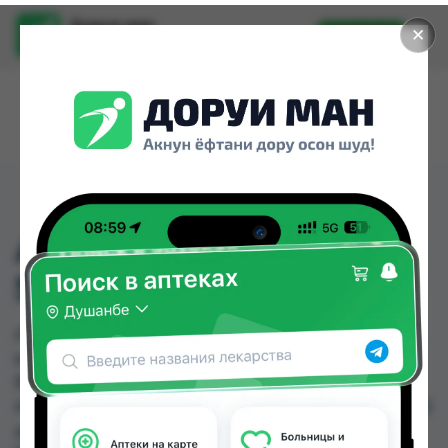
Доруи ман
✕
Установить
Найти лекарства стало еще легче.
АМПРИЛАН ТБ
5МГ/25МГ №30
АМПРИЛАН ТБ 5МГ/25МГ №30 можно купить
или заказать в аптеках, Абубакри Карим, АЗИЗ
ВАКО , Алишер-К, Амирӣ, Аптека + 24/7, Аптека
Алфавит, Аптека оптовый 24 по цене от 49.60 TJS
до 73.00 TJS в Душанбе и других городах